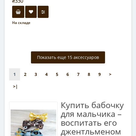
₴330
На складе
Показать еще 15 аксессуаров
1
2
3
4
5
6
7
8
9
>
>|
Купить бабочку
для мальчика –
воспитать его
джентльменом