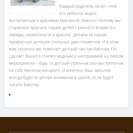
Каждый родитель хочет, чтоб
его ребенок вырос
воспитанным и красивым мужчиной. Именно поэтому мы
стараемся приучать наших детей с раннего возраста к
порядку, ухоженности и красоте. Делаем из наших
прекрасных детишек стильных джентльменов. И в этом
вам, конечно же, помогает детский галстук-бабочка. Он
сделает Вашего стилягу модным и неотразимой на любом
мероприятии – будь то детский утренник или выступление
на собственном концерте. И конечно, Ваш мальчик
всегда будет в центре внимания в школе, если будет
носить бабочку.