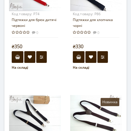
Код товару:
Р74
Код товару:
Р86
Підтяжки для брюк дитячі
Підтяжки для хлопчика
червоні
чорні
0
0
₴350
₴330
На складі
На складі
Новинка