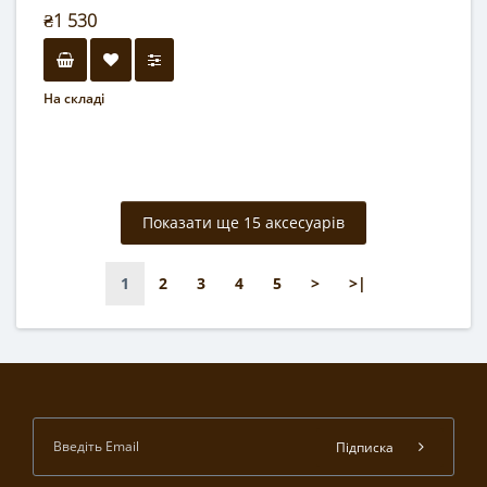
₴1 530
На складі
Показати ще 15 аксесуарів
1
2
3
4
5
>
>|
Підписка