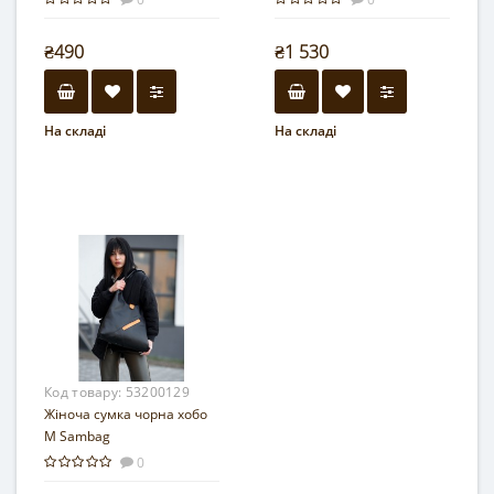
₴490
₴1 530
На складі
На складі
Код товару:
53200129
Жіноча сумка чорна хобо
M Sambag
0