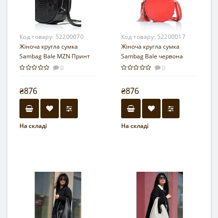
Код товару:
52200070
Код товару:
52200017
Жіноча кругла сумка
Жіноча кругла сумка
Sambag Bale MZN Принт
Sambag Bale червона
крокодила
0
0
₴876
₴876
На складі
На складі