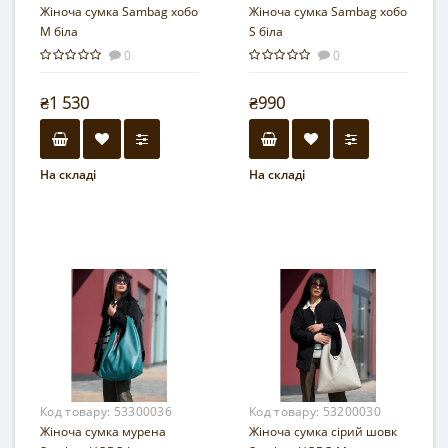
Жіноча сумка Sambag хобо
Жіноча сумка Sambag хобо
M біла
S біла
0
0
₴1 530
₴990
На складі
На складі
Код товару:
53300036
Код товару:
53200030
Жіноча сумка мурена
Жіноча сумка сірий шовк