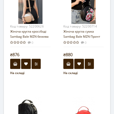
Код товару:
52200626
Код товару:
52200714
Жіноча кругла кроссбоді
Жіноча кругла сумка
Sambag Bale MZN бежева
Sambag Bale MZN Принт
Flower
0
0
₴876
₴880
На складі
На складі