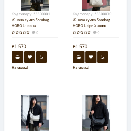
Код товару:
53300001
Код товару:
53300030
Жіноча сумка Sambag
Жіноча сумка Sambag
HOBO L чорна
HOBO L сірий шовк
0
0
₴1 570
₴1 570
На складі
На складі