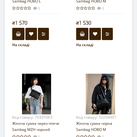
Sambag HOBO L
Sambag HOBO M
0
0
₴1 570
₴1 530
На складі
На складі
Код товару:
70301065
Код товару:
53200001
Жіноча сумка через плече
Жіноча сумка чорна
Sambag MZH чорний
Sambag HOBO M
тканевий
0
0