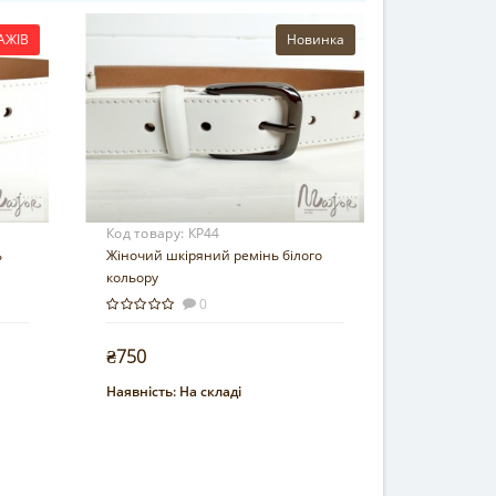
АЖІВ
Новинка
Код товару:
КР44
ь
Жіночий шкіряний ремінь білого
кольору
0
₴750
Наявність:
На складі
Купити