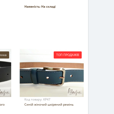
Наявність:
На складі
Купити
инка
ТОП ПРОДАЖІВ
Код товару:
КР47
ого
Синій жіночий шкіряний ремінь