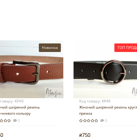
Новинка
ТОП ПРОД
 товару:
КР40
Код товару:
КР49
очий шкіряний ремінь
Жіночий шкіряний ремінь круг
ичневого кольору
пряжка
0
0
50
₴750