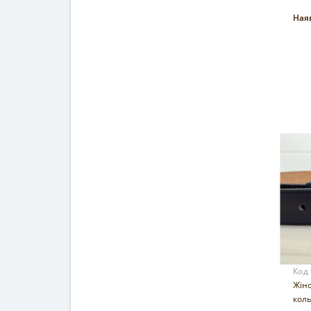
Наяв
Код
Жін
кол