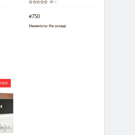
0
₴750
Наявність:
На складі
Купити
АЖІВ