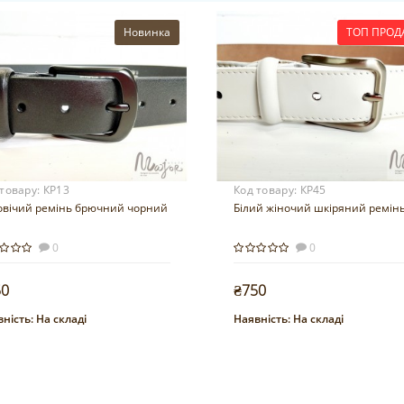
Новинка
ТОП ПРОД
 товару:
КР13
Код товару:
КР45
овічий ремінь брючний чорний
Білий жіночий шкіряний ремін
0
0
50
₴750
ність:
На складі
Наявність:
На складі
Купити
Купити