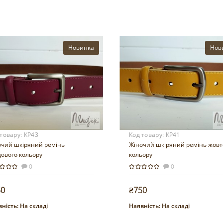
Новинка
Нов
 товару:
КР43
Код товару:
КР41
очий шкіряний ремінь
Жіночий шкіряний ремінь жовт
дового кольору
кольору
0
0
50
₴750
ність:
На складі
Наявність:
На складі
Купити
Купити