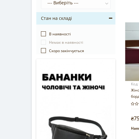
Стан на складі
В наявності
Немає в наявності
Cкоро закінчується
Код
Жін
бор
₴7
Наяв