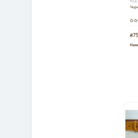
Код
Чор
₴7
Наяв