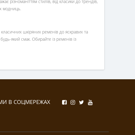
ає різноманіттям стилів, від класики до трендів,
х модниць.
 класичних шкіряних ременів до яскравих та
удь-який смак. Обирайте із ременів із
МИ В СОЦМЕРЕЖАХ