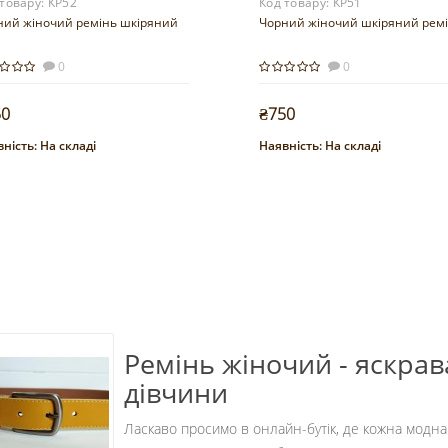
 товару:
КР52
Код товару:
КР51
ний жіночий ремінь шкіряний
Чорний жіночий шкіряний рем
0
0
50
₴750
ність:
На складі
Наявність:
На складі
Купити
Купити
Ремінь жіночий - яскрав
дівчини
Ласкаво просимо в онлайн-бутік, де кожна модна