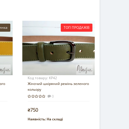
инка
ТОП ПРОДАЖІВ
Код товару:
КР42
ого
Жіночий шкіряний ремінь зеленого
кольору
0
₴750
Наявність:
На складі
Купити