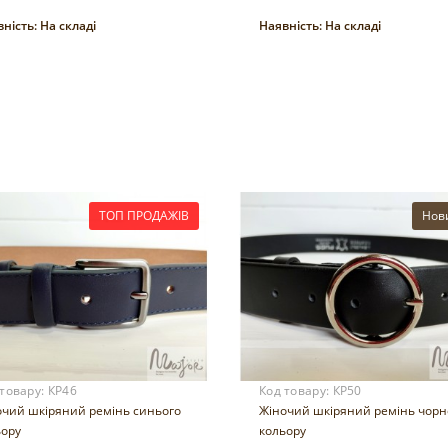
ність:
На складі
Наявність:
На складі
Купити
Купити
ТОП ПРОДАЖІВ
Нов
 товару:
КР46
Код товару:
КР50
очий шкіряний ремінь синього
Жіночий шкіряний ремінь чорн
ьору
кольору