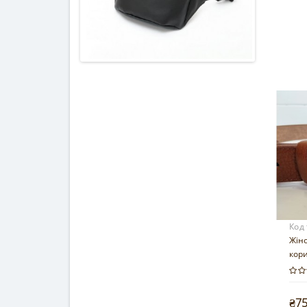
Код
Жін
кор
₴7