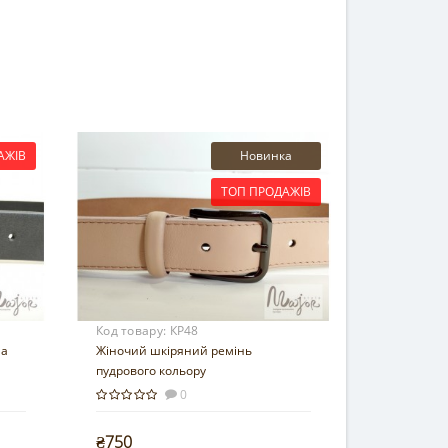
АЖІВ
Новинка
ТОП ПРОДАЖІВ
Код товару:
КР48
ла
Жіночий шкіряний ремінь
пудрового кольору
0
₴750