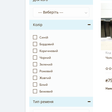
Колір
Синій
Бордовий
Коричневий
Код
Чорний
Чол
Зелений
Рожевий
Жовтий
₴7
Білий
Наяв
Бежевий
Тип ременя