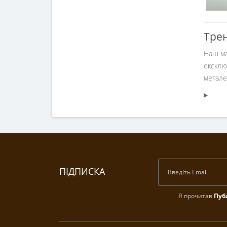
Трен
Наш ма
ексклю
метале
ПІДПИСКА
Я прочитав
Пуб