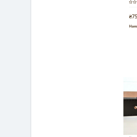
₴7
Наяв