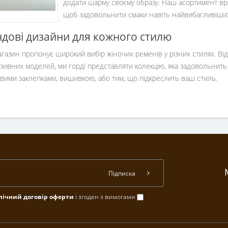
додати шарму своєму образу. Наш асортимент враж
щоб задовольнити смаки навіть найвибагливіши
дові дизайни для кожного стилю
газин пропонує широкий вибір жіночих ременів у різних стилях. Від
зивних моделей, ми горді представляти колекцію, яка задовольнить б
вими заклепками, вишивкою, або тим, що підкреслить ваш стиль.
Підписка
лічний договір оферти
і згоден з вимогами