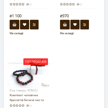
0
0
₴1 100
₴970
На складі
На складі
ТОП ПРОДАЖІВ
Код товару:
КОМ22
Комплект чоловічих
браслетів бичаче око та
шунгіт
0