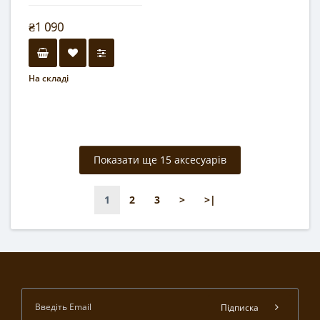
₴1 090
На складі
Показати ще 15 аксесуарів
1
2
3
>
>|
Підписка