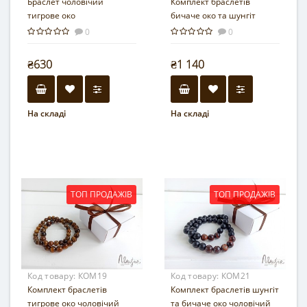
Браслет чоловічий
Комплект браслетів
тигрове око
бичаче око та шунгіт
чоловічий
0
0
₴630
₴1 140
На складі
На складі
ТОП ПРОДАЖІВ
ТОП ПРОДАЖІВ
Код товару:
КОМ19
Код товару:
КОМ21
Комплект браслетів
Комплект браслетів шунгіт
тигрове око чоловічий
та бичаче око чоловічий