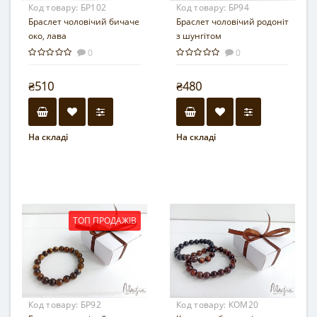
Код товару:
БР102
Код товару:
БР94
Браслет чоловічий бичаче
Браслет чоловічий родоніт
око, лава
з шунгітом
0
0
₴510
₴480
На складі
На складі
ТОП ПРОДАЖІВ
Код товару:
БР92
Код товару:
КОМ20