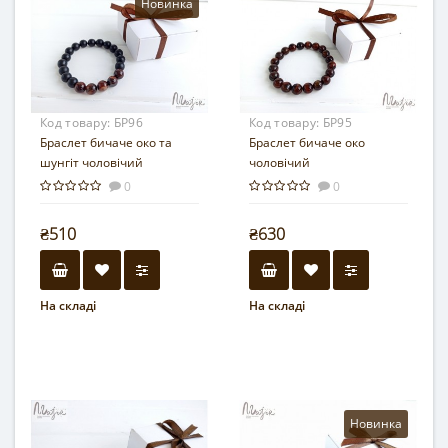
Новинка
Код товару:
БР96
Код товару:
БР95
Браслет бичаче око та
Браслет бичаче око
шунгіт чоловічий
чоловічий
0
0
₴510
₴630
На складі
На складі
Новинка