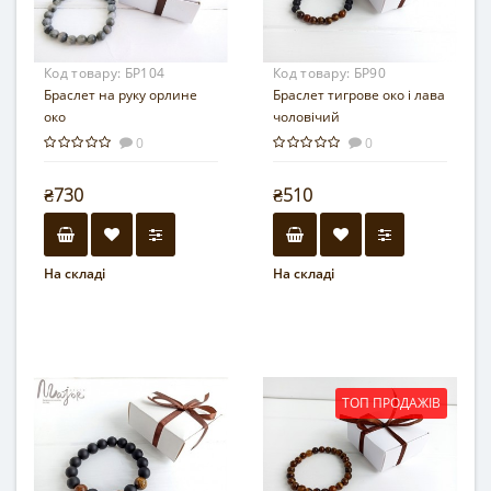
Код товару:
БР104
Код товару:
БР90
Браслет на руку орлине
Браслет тигрове око і лава
око
чоловічий
0
0
₴730
₴510
На складі
На складі
ТОП ПРОДАЖІВ