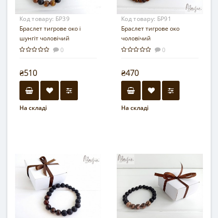
Код товару:
БР39
Код товару:
БР91
Браслет тигрове око і
Браслет тигрове око
шунгіт чоловічий
чоловічий
0
0
₴510
₴470
На складі
На складі