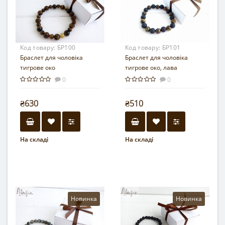
Код товару:
БР100
Код товару:
БР101
Браслет для чоловіка
Браслет для чоловіка
тигрове око
тигрове око, лава
0
0
₴630
₴510
На складі
На складі
Новинка
Новинка