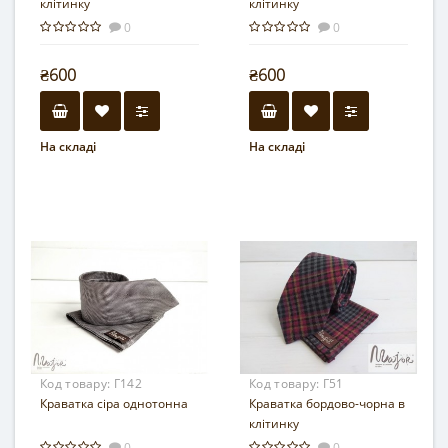
клітинку
клітинку
0
0
₴600
₴600
На складі
На складі
Код товару:
Г142
Код товару:
Г51
Краватка сіра однотонна
Краватка бордово-чорна в
клітинку
0
0