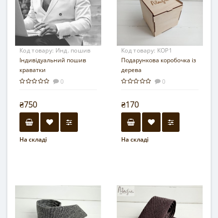
Код товару:
Инд. пошив
Код товару:
КОР1
Індивідуальний пошив
Подарункова коробочка із
краватки
дерева
0
0
₴750
₴170
На складі
На складі