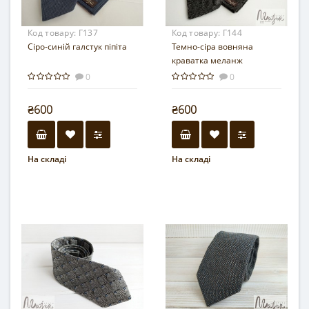
Код товару:
Г137
Код товару:
Г144
Сіро-синій галстук піпіта
Темно-сіра вовняна
краватка меланж
0
0
₴600
₴600
На складі
На складі