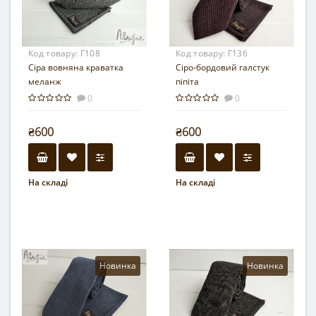
Код товару:
Г108
Код товару:
Г136
Сіра вовняна краватка
Сіро-бордовий галстук
меланж
піпіта
0
0
₴600
₴600
На складі
На складі
Новинка
Новинка