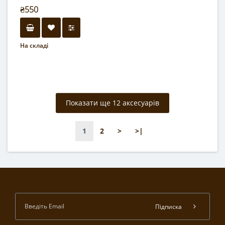
₴550
На складі
Показати ще 12 аксесуарів
1
2
>
>|
Підписка