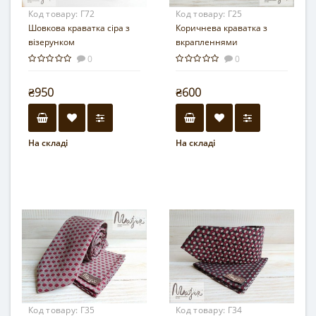
Код товару:
Г72
Код товару:
Г25
Шовкова краватка сіра з
Коричнева краватка з
візерунком
вкрапленнями
0
0
₴950
₴600
На складі
На складі
Код товару:
Г35
Код товару:
Г34