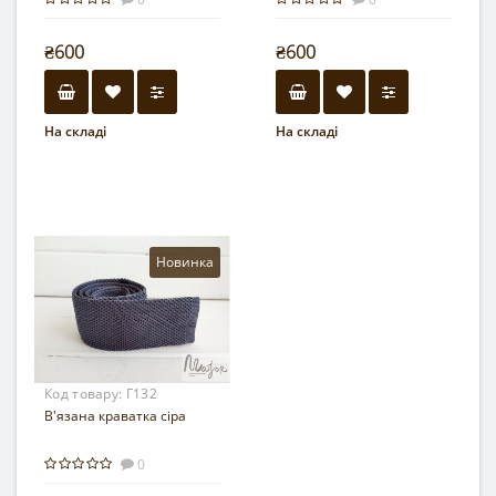
₴600
₴600
На складі
На складі
Новинка
Код товару:
Г132
В'язана краватка сіра
0