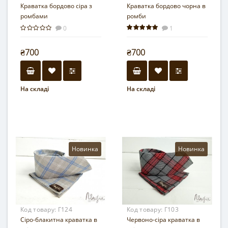
Краватка бордово сіра з
Краватка бордово чорна в
ромбами
ромби
0
1
₴700
₴700
На складі
На складі
Новинка
Новинка
Код товару:
Г124
Код товару:
Г103
Сіро-блакитна краватка в
Червоно-сіра краватка в