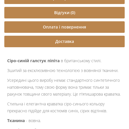
Відгуки (0)
Оплата і повернення
Доставка
Сіро-синій галстук піпіта
в британському стилі.
Зшитий за ексклюзивною технологією з вовняної тканини.
Усередині цього виробу немає стандартного синтетичного
наповнювача, тому свою форму вона тримає тільки за
рахунок товщини свого матеріалу. Це п'ятишарова краватка.
Стильна і елегантна краватка сіро-синього кольору
прекрасно підійде для костюмів синіх, сірих відтінків.
Тканина
- вовна.