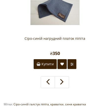
Сіро-синій нагрудний платок піпіта
₴350
Купити
Мітки:
Сіро-синій галстук піпіта
,
краватки
,
синя краватка