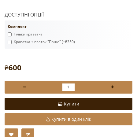
ДОСТУПНІ ОПЦІЇ
Комплект
Тільки краватка
Краватка + платок "Паше" (+₴350)
₴600
Купити
Купити в один клік