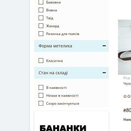
Бавовна
Вовна
Твід
Жакард
Резинка для поясів
Форма метелика
Класична
Стан на складі
Код
Чоло
В наявності
Немає в наявності
Cкоро закінчується
₴8
Наяв