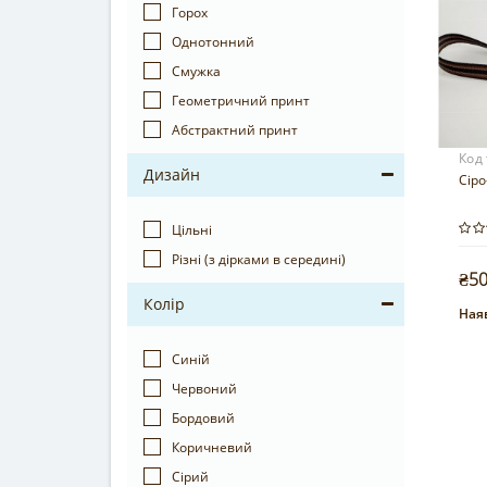
Горох
Однотонний
Смужка
Геометричний принт
Абстрактний принт
Код
Дизайн
Сіро
Цільні
Різні (з дірками в середині)
₴5
Колір
Наяв
Синій
Червоний
Бордовий
Коричневий
Сірий