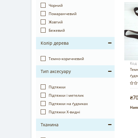
Чорний
Помаранчевий
Жовтий
Бежевий
Колір дерева
Темно-коричневий
Код
Темн
Тип аксесуару
ґудз
Підтяжки
Підтяжки і метелик
₴7
Підтяжки на ґудзиках
Наяв
Підтяжки Х-видні
Тканина