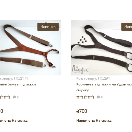
Новинка
Нов
 товару:
ПОД171
Код товару:
ПОД91
вічі бежеві підтяжки
Коричневі підтяжки на ґудзиках
смужку
0
0
00
₴700
ність:
На складі
Наявність:
На складі
Купити
Купити