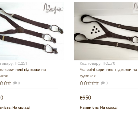
 товару:
ПОД51
Код товару:
ПОД70
о-коричневі підтяжки на
Чоловічі коричневі підтяжки на
иках
ґудзиках
0
0
00
₴950
ність:
На складі
Наявність:
На складі
Купити
Купити