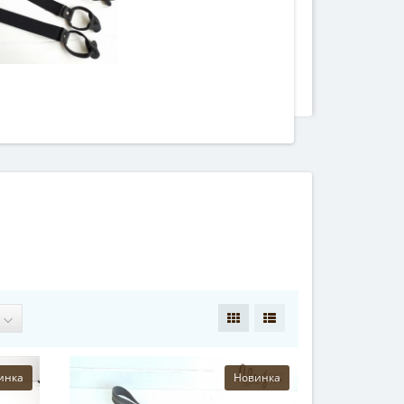
инка
Новинка