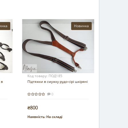
инка
Новинка
Код товару:
ПОД185
 в
Підтяжки в смужку рудо-сірі шкіряні
0
₴800
Наявність:
На складі
Купити