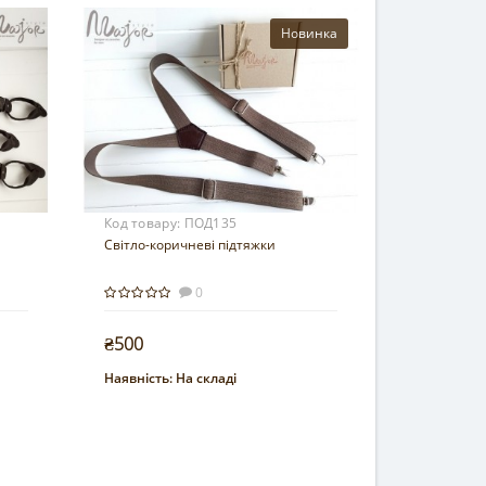
Новинка
Код товару:
ПОД135
Світло-коричневі підтяжки
0
₴500
Наявність:
На складі
Купити