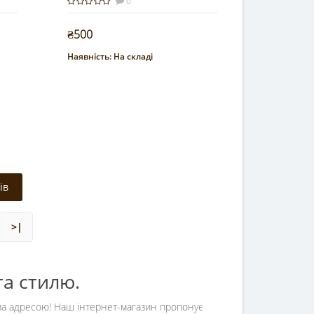
0
₴500
Наявність:
На складі
Купити
ів
>|
та стилю.
 за адресою! Наш інтернет-магазин пропонує