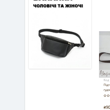
Код
Підт
гудз
₴9