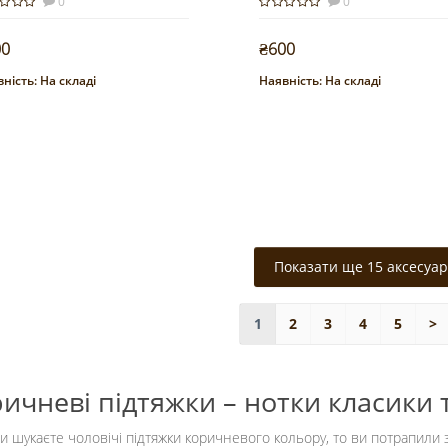
0
0
00
₴600
ність:
На складі
Наявність:
На складі
Купити
Купити
Показати ще 15 аксесуар
1
2
3
4
5
>
ичневі підтяжки – нотки класики 
и шукаєте чоловічі підтяжки коричневого кольору, то ви потрапили