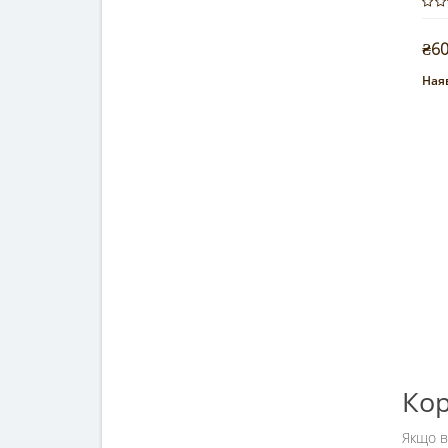
₴6
Наяв
Кор
Якщо в