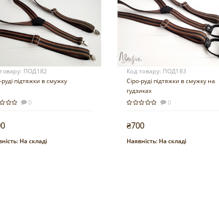
 товару:
ПОД182
Код товару:
ПОД183
-руді підтяжки в смужку
Сіро-руді підтяжки в смужку на
гудзиках
0
0
00
₴700
ність:
На складі
Наявність:
На складі
Купити
Купити