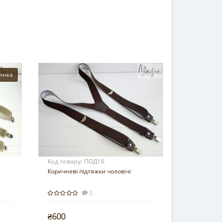
инка
Код товару:
ПОД16
Коричневі підтяжки чоловічі
0
₴600