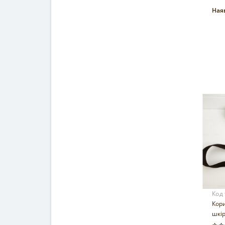
Наяв
Код
Кори
шкі