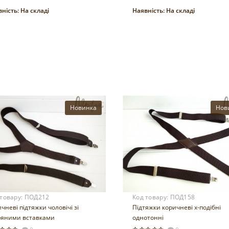
ність:
На складі
Наявність:
На складі
Купити
Купити
Новинка
Нов
 товару:
ПОД212
Код товару:
ПОД158
чневі підтяжки чоловічі зі
Підтяжки коричневі х-подібні
ряними вставками
однотонні