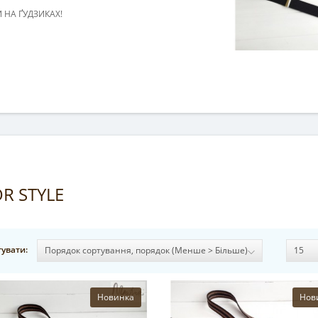
НА ҐУДЗИКАХ!
R STYLE
увати:
Новинка
Нов