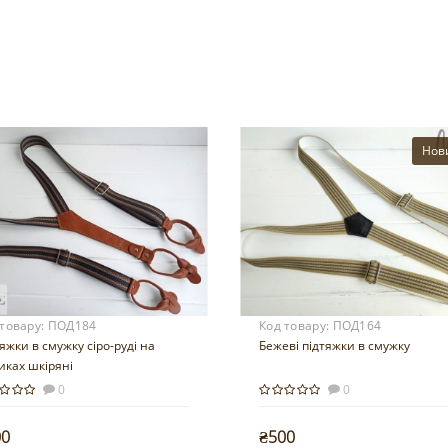
Нов
 товару:
ПОД184
Код товару:
ПОД164
яжки в смужку сіро-руді на
Бежеві підтяжки в смужку
иках шкіряні
0
0
00
₴500