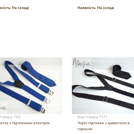
ність:
На складі
Наявність:
На складі
Купити
Купити
 товару:
Г63
Код товару:
Г111
атка з підтяжками електрик
Чорні підтяжки з краваткою в
горошок