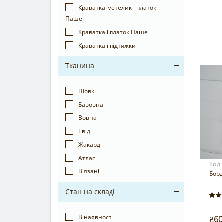
Краватка-метелик і платок
Паше
Краватка і платок Паше
Краватка і підтяжки
Тканина
Шовк
Бавовна
Вовна
Твід
Жакард
Атлас
Код
В'язані
Борд
Стан на складі
В наявності
₴6