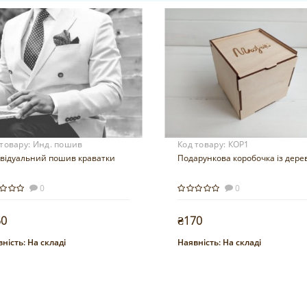
 товару:
Инд. пошив
Код товару:
КОР1
ивідуальний пошив краватки
Подарункова коробочка із дере
0
0
50
₴170
ність:
На складі
Наявність:
На складі
Купити
Купити