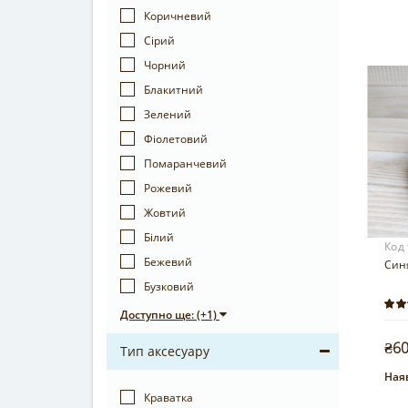
Коричневий
Сірий
Чорний
Блакитний
Зелений
Фіолетовий
Помаранчевий
Рожевий
Жовтий
Білий
Код
Бежевий
Синя
Бузковий
Доступно ще: (+1)
₴6
Тип аксесуару
Наяв
Краватка