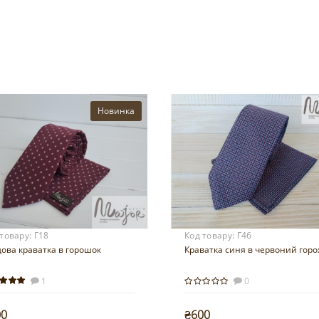
Новинка
 товару:
Г18
Код товару:
Г46
ова краватка в горошок
Краватка синя в червоний горо
1
0
00
₴600