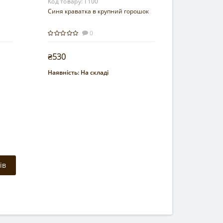
Код товару:
Г100
Синя краватка в крупний горошок
0
₴530
Наявність:
На складі
Купити
ів