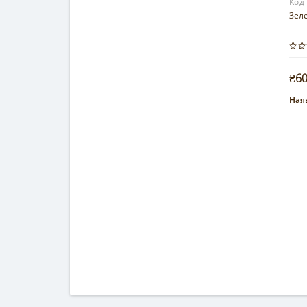
Код
Зеле
₴6
Наяв