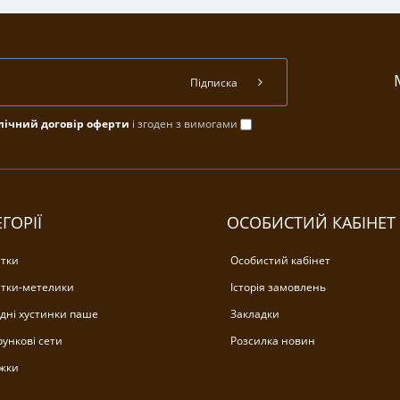
Підписка
лічний договір оферти
і згоден з вимогами
ГОРІЇ
ОСОБИСТИЙ КАБІНЕТ
тки
Особистий кабінет
тки-метелики
Історія замовлень
дні хустинки паше
Закладки
ункові сети
Розсилка новин
жки