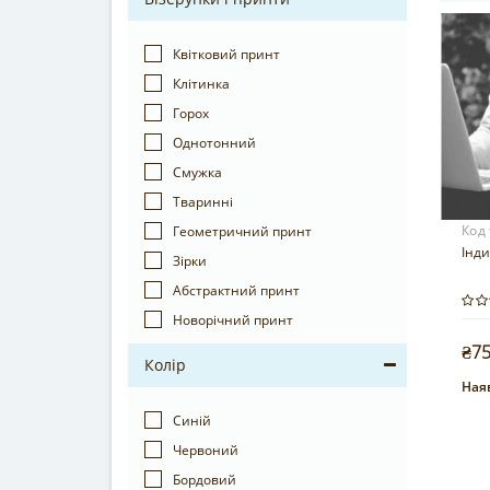
Квітковий принт
Клітинка
Горох
Однотонний
Смужка
Тваринні
Код
Геометричний принт
Інд
Зірки
Абстрактний принт
Новорічний принт
₴7
Колір
Наяв
Синій
Червоний
Бордовий