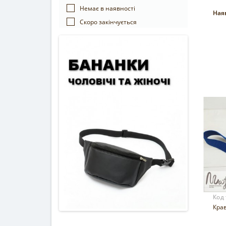
Немає в наявності
Наяв
Cкоро закінчується
Код
Крав