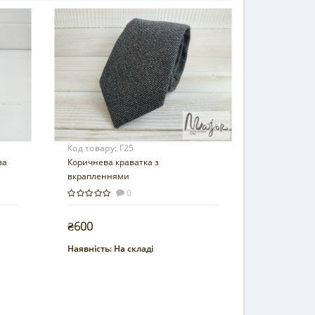
Код товару:
Г25
ва
Коричнева краватка з
вкрапленнями
0
₴600
Наявність:
На складі
Купити