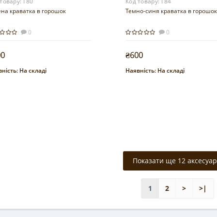
 товару:
Г80
Код товару:
Г84
на краватка в горошок
Темно-синя краватка в горошок
0
0
00
₴600
ність:
На складі
Наявність:
На складі
Купити
Купити
Показати ще 12 аксесуар
1
2
>
>|