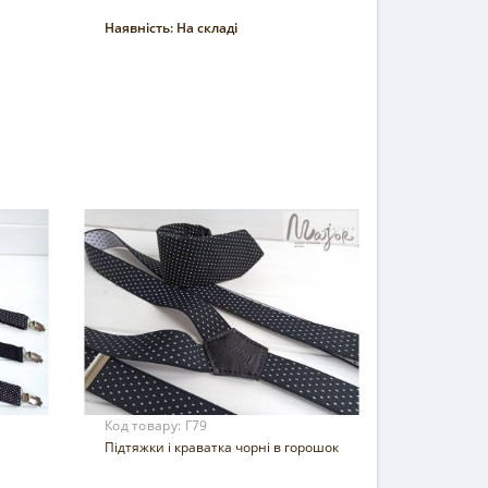
Наявність:
На складі
Купити
Код товару:
Г79
Підтяжки і краватка чорні в горошок