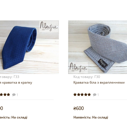
 товару:
Г33
Код товару:
Г30
 краватка в крапку
Краватка біла з вкрапленнями
1
1
00
₴600
ність:
На складі
Наявність:
На складі
Купити
Купити