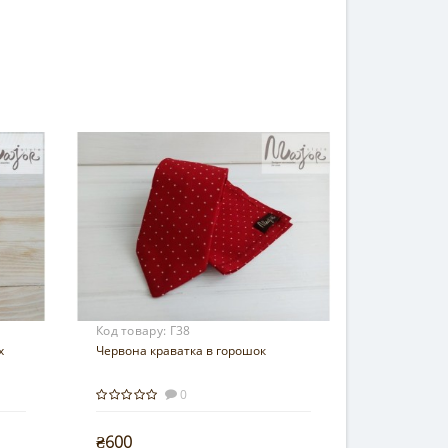
Код товару:
Г38
х
Червона краватка в горошок
0
₴600