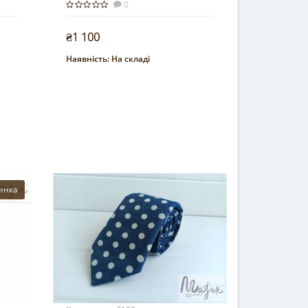
0
₴1 100
Наявність:
На складі
Купити
инка