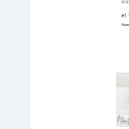
₴1 
Наяв