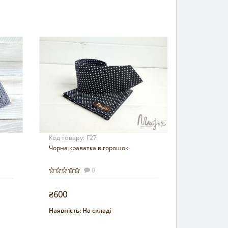
Код товару:
Г27
Чорна краватка в горошок
0
₴600
Наявність:
На складі
Купити