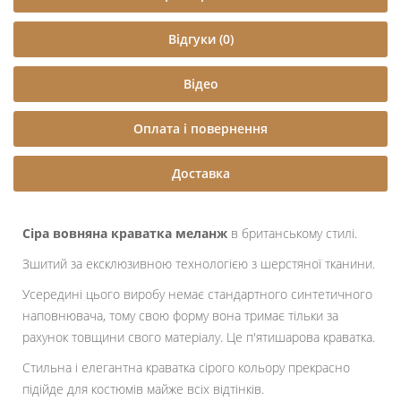
Відгуки (0)
Відео
Оплата і повернення
Доставка
Сіра вовняна краватка меланж
в британському стилі.
Зшитий за ексклюзивною технологією з шерстяної тканини.
Усередині цього виробу немає стандартного синтетичного
наповнювача, тому свою форму вона тримає тільки за
рахунок товщини свого матеріалу. Це п'ятишарова краватка.
Стильна і елегантна краватка сірого кольору прекрасно
підійде для костюмів майже всіх відтінків.