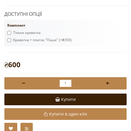
ДОСТУПНІ ОПЦІЇ
Комплект
Тільки краватка
Краватка + платок "Паше" (+₴350)
₴600
Купити
Купити в один клік