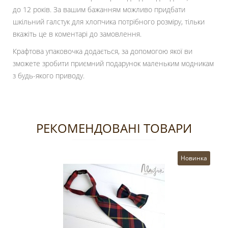
до 12 років. За вашим бажанням можливо придбати
шкільний галстук для хлопчика потрібного розміру, тільки
вкажіть це в коментарі до замовлення.
Крафтова упаковочка додається, за допомогою якої ви
зможете зробити приємний подарунок маленьким модникам
з будь-якого приводу.
РЕКОМЕНДОВАНІ ТОВАРИ
Новинка