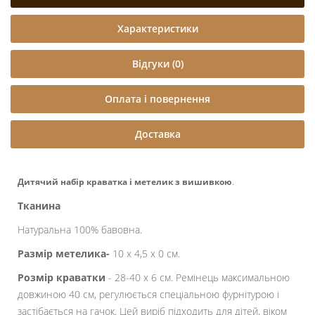
Характеристики
Відгуки (0)
Оплата і повернення
Доставка
.
Дитячий набір краватка і метелик з вишивкою
Тканина
Натуральна 100% бавовна.
Размір метелика-
10 х 4,5 х 0 см.
Розмір краватки
- 28-40 х 6 см. Ремінець максимальною
довжиною 40 см, регулюється спеціальною фурнітурою і
застібається на гачок. Цей виріб підходить для дітей, віком