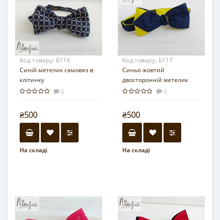
Код товару:
Б116
Код товару:
Б117
Синій метелик самовяз в
Синьо жовтий
клітинку
двосторонній метелик
самовяз
0
0
₴500
₴500
На складі
На складі