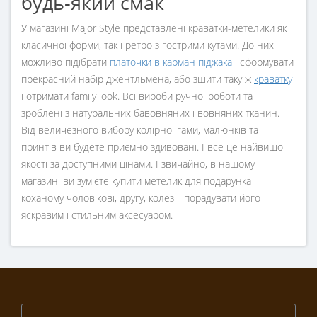
будь-який смак
У магазині Major Style представлені краватки-метелики як
класичної форми, так і ретро з гострими кутами. До них
можливо підібрати
платочки в карман піджака
і сформувати
прекрасний набір джентльмена, або зшити таку ж
краватку
і отримати family look. Всі вироби ручної роботи та
зроблені з натуральних бавовняних і вовняних тканин.
Від величезного вибору колірної гами, малюнків та
принтів ви будете приємно здивовані. І все це найвищої
якості за доступними цінами. І звичайно, в нашому
магазині ви зумієте купити метелик для подарунка
коханому чоловікові, другу, колезі і порадувати його
яскравим і стильним аксесуаром.