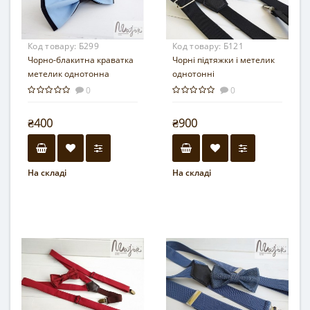
Код товару:
Б299
Код товару:
Б121
Чорно-блакитна краватка
Чорні підтяжки і метелик
метелик однотонна
однотонні
0
0
₴400
₴900
На складі
На складі