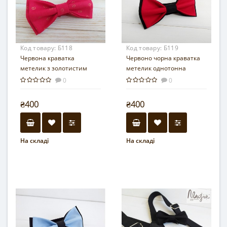
Код товару:
Б118
Код товару:
Б119
Червона краватка
Червоно чорна краватка
метелик з золотистим
метелик однотонна
візерунком
0
0
₴400
₴400
На складі
На складі