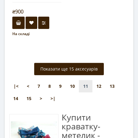
₴900
На складі
Показати ще 15 аксесуарів
|<
<
7
8
9
10
11
12
13
14
15
>
>|
Купити
краватку-
метелик -