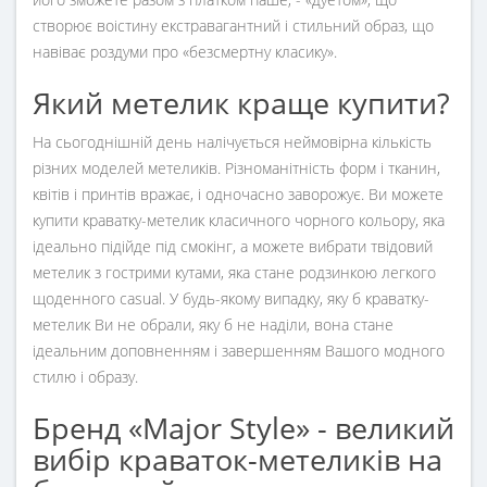
створює воістину екстравагантний і стильний образ, що
навіває роздуми про «безсмертну класику».
Який метелик краще купити?
На сьогоднішній день налічується неймовірна кількість
різних моделей метеликів. Різноманітність форм і тканин,
квітів і принтів вражає, і одночасно заворожує. Ви можете
купити краватку-метелик класичного чорного кольору, яка
ідеально підійде під смокінг, а можете вибрати твідовий
метелик з гострими кутами, яка стане родзинкою легкого
щоденного casual. У будь-якому випадку, яку б краватку-
метелик Ви не обрали, яку б не наділи, вона стане
ідеальним доповненням і завершенням Вашого модного
стилю і образу.
Бренд «Major Style» - великий
вибір краваток-метеликів на