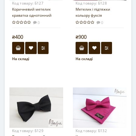
Код товару:
Б127
Код товару:
Б128
Коричневий метелик
Метелик і підтяжки
краватка однотонний
кольору фуксія
0
0
₴400
₴900
На складі
На складі
Код товару:
Б129
Код товару:
Б132