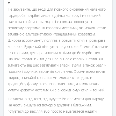
Не забувайте, що іноді для повного оновлення наявного
гардероба потрібні лише відтінки кольору і невеликий
натяк на грайливість. major-tie.com.ua пропонує в
великому асортименті краватки метелики, які можуть стати
забавною альтернативою «традиційним» краваткам.
Широта асортименту полягає в розмаїтті стилів, розмірів і
кольорів. Будь-який візерунок - від яскравої темної тканини
з яскравими, декларативними лініями до безтурботних
шашок і тартанів - тут для Вас. У нас є класичні стилі, які
вимагають від Вас зав'язувати власні вузли, а також безліч
простих і зручних варіантів кріплення. Форми включають
широкі, звичайні краватки-метелики, які входять в
традиційну форму пісочного годинника, а також можна
купити краватку метелик Київ в «західному» стилі - тонкий.
Незалежно від того, підшукуєте Ви елементи для наряду
на честь вишуканої вечері з друзями і близькими,
готуєтеся до весілля або просто намагаєтеся надати