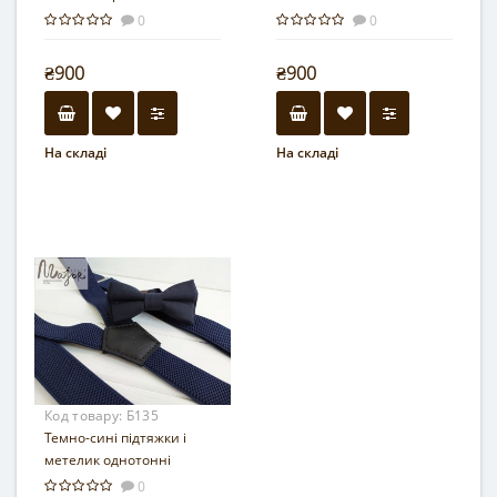
0
0
₴900
₴900
На складі
На складі
Код товару:
Б135
Темно-сині підтяжки і
метелик однотонні
0