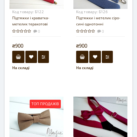
Код товару:
Б122
Код товару:
Б126
Підтяжки і краватка-
Підтяжки і метелик сіро-
метелик теракотові
сині однотонні
0
0
₴900
₴900
На складі
На складі
ТОП ПРОДАЖІВ