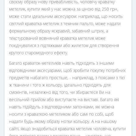
своєму образу нову привабливість, чоловічу краватку
метелик, купити який у нас можна за ціною від 250 грн,
може стати ідеальним аксесуаром: наприклад, що носить
світлий краватка-метелик з темним пальто, може надати
формальному образу яскравий, забавний штрих, а
текстурований вовняний краватка метелик може
поєднуватися з підтяжками або жилетом для створення
крутого старомодного ефекту.
Багато краваток-метеликів навіть підходять з іншими
відповідними аксесуарами, щоб зробити покупку потрібних
предметів набагато простіше, - наприклад, з поясами з тієї
ж тканини і того ж кольору, ідеально підходять для
смокінгів, незалежно від того, чи збираєтеся Ви на
весільний прийом або виступаєте на виставі. Багато які
навіть підійдуть з відповідними запонками, які можна
носити з краваткою-метеликом або самі по собі, щоб
надати будь-якому образу нотки кольору. А на нашому
сайті, якщо знадобиться краватка метелик чоловіча, купити
його зможете разом з платком паше, - «дуетом», що