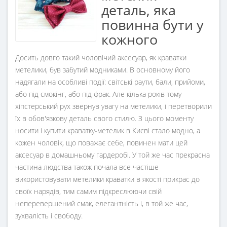
деталь, яка
повинна бути у
кожного
Досить довго такий чоловічий аксесуар, як краватки
метелики, був забутий модниками. В основному його
надягали на особливі події: світські раути, бали, прийоми,
або під смокінг, або під фрак. Але кілька років тому
хіпстерський рух звернув увагу на метелики, і перетворили
їх в обов'язкову деталь свого стилю. З цього моменту
носити і купити краватку-метелик в Києві стало модно, а
кожен чоловік, що поважає себе, повинен мати цей
аксесуар в домашньому гардеробі. У той же час прекрасна
частина людства також почала все частіше
використовувати метелики краватки в якості прикрас до
своїх нарядів, тим самим підкреслюючи свій
неперевершений смак, елегантність і, в той же час,
зухвалість і свободу.