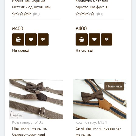
Вовняний чорний
Краватка метелик
метелик однотонний
однотонна фуксія
0
0
₴400
₴400
На складі
На складі
Новинка
Код товару:
Б133
Код товару:
Б134
Підтяжки і метелик
Сині підтяжки і краватка-
бежево-коричневі
метелик