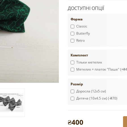
ДОСТУПНІ ОПЦІЇ
Форма
Classic
Butterfly
Retro
Комплект
Тільки метелик
Метелик + платок "Паше" (+₴4
Розмір
Доросла (12х5 см)
Дитяча (10х4.5 см) (-₴70)
₴400