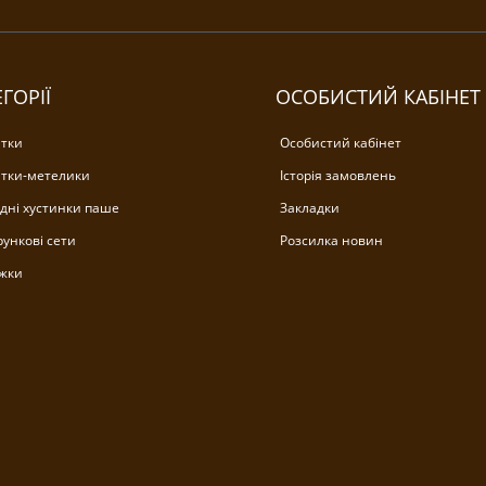
ГОРІЇ
ОСОБИСТИЙ КАБІНЕТ
тки
Особистий кабінет
тки-метелики
Історія замовлень
дні хустинки паше
Закладки
ункові сети
Розсилка новин
жки