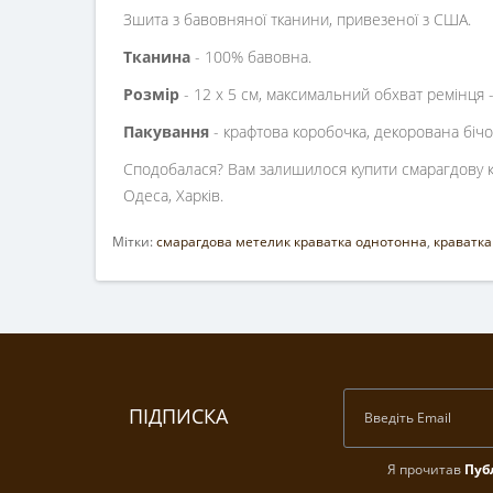
Зшита з бавовняної тканини, привезеної з США.
Тканина
- 100% бавовна.
Розмір
- 12 х 5 см, максимальний обхват ремінця 
Пакування
- крафтова коробочка, декорована бічо
Сподобалася? Вам залишилося купити смарагдову кра
Одеса, Харків.
Мітки:
смарагдова метелик краватка однотонна
,
краватка
ПІДПИСКА
Я прочитав
Пуб