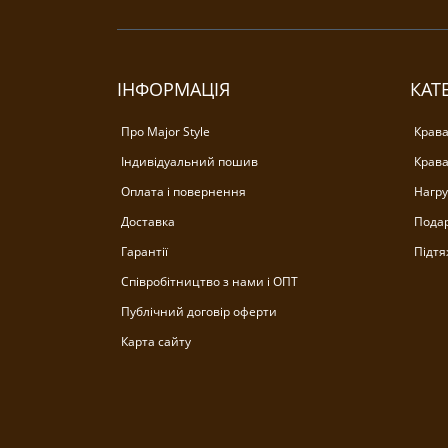
ІНФОРМАЦІЯ
КАТЕ
Про Major Style
Крава
Індивідуальний пошив
Крава
Оплата і повернення
Нагру
Доставка
Подар
Гарантії
Підтя
Співробітництво з нами і ОПТ
Публічний договір оферти
Карта сайту