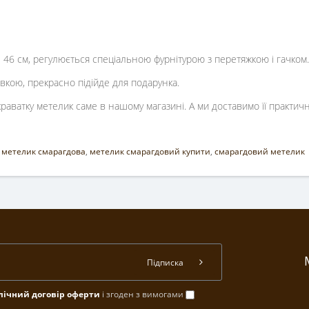
- 46 см, регулюється спеціальною фурнітурою з перетяжкою і гачком.
вкою, прекрасно підійде для подарунка.
ватку метелик саме в нашому магазині. А ми доставимо її практично 
 метелик смарагдова
,
метелик смарагдовий купити
,
смарагдовий метелик
Підписка
лічний договір оферти
і згоден з вимогами