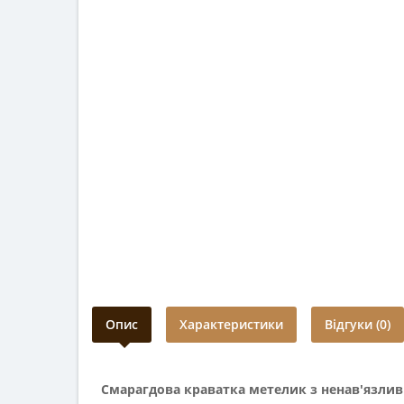
Опис
Характеристики
Відгуки (0)
Смарагдова краватка метелик з ненав'язли