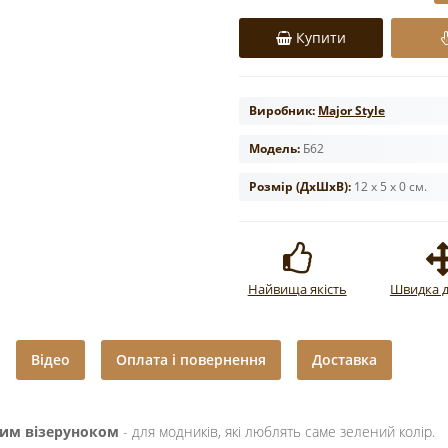
Купити
Виробник:
Major Style
Модель:
Б62
Розмір (ДxШxВ):
12 x 5 x 0 см.
Найвища якість
Швидка д
Відео
Оплата і повернення
Доставка
вим візеруноком
- для модників, які люблять саме зелений колір.