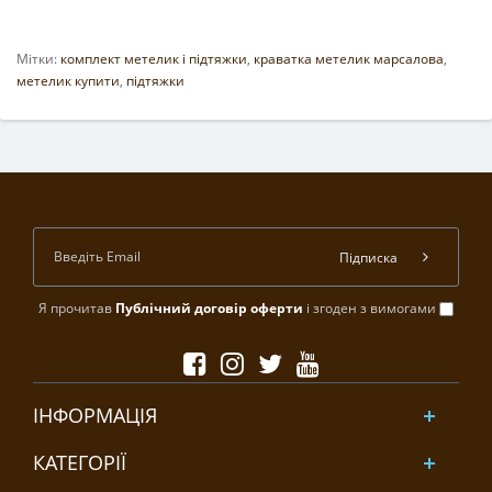
Мітки:
комплект метелик і підтяжки
,
краватка метелик марсалова
,
метелик купити
,
підтяжки
Підписка
Я прочитав
Публічний договір оферти
і згоден з вимогами
ІНФОРМАЦІЯ
КАТЕГОРІЇ