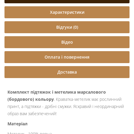
Характеристики
Відгуки (0)
Відео
Оплата і повернення
Доставка
Комплект підтяжок і метелика марсалового
(бордового) кольору
. Краватка-метелик має рослинний
принт, а підтяжки - дрібні смужки. Яскравий і неординарний
образ вам забезпечений!
Матеріал
Метелик - 100% вовна.