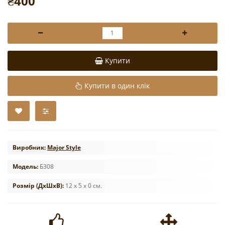
₴400
Купити
Купити в один клік
Виробник:
Major Style
Модель:
Б308
Розмір (ДxШxВ):
12 x 5 x 0 см.