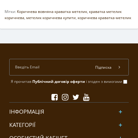
Мітки:
Коричнева вовняна краватка метелик
,
краватка метелик
коричнева
,
метелик коричнева купити
,
коричнева краватка-метелик
Підписка
Я прочитав
Публічний договір оферти
і згоден з вимогами
ІНФОРМАЦІЯ
КАТЕГОРІЇ
ОСОБИСТИЙ КАБІНЕТ