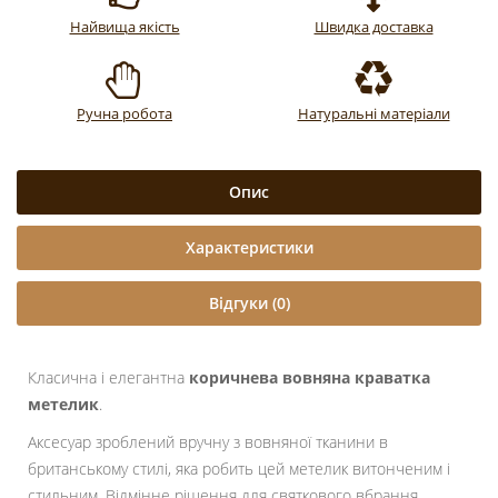
Найвища якість
Швидка доставка
Ручна робота
Натуральні матеріали
Опис
Характеристики
Відгуки (0)
Класична і елегантна
коричнева вовняна краватка
метелик
.
Аксесуар зроблений вручну з вовняної тканини в
британському стилі, яка робить цей метелик витонченим і
стильним. Відмінне рішення для святкового вбрання.