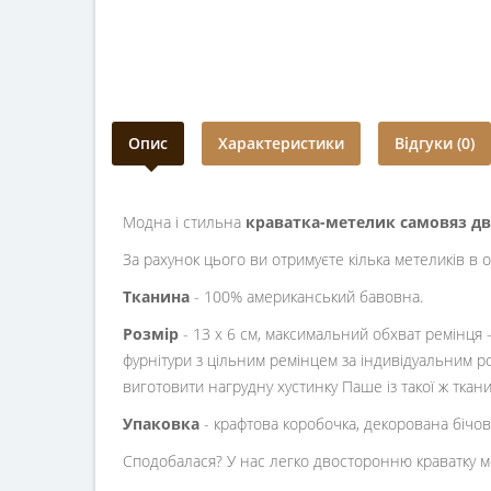
Опис
Характеристики
Відгуки (0)
Модна і стильна
краватка-метелик самовяз дв
За рахунок цього ви отримуєте кілька метеликів в од
Тканина
- 100% американський бавовна.
Розмір
- 13 х 6 см, максимальний обхват ремінця
фурнітури з цільним ремінцем за індивідуальним р
виготовити нагрудну хустинку Паше із такої ж ткан
Упаковка
- крафтова коробочка, декорована бічо
Сподобалася? У нас легко двосторонню краватку мете