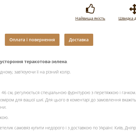
Найвища якість
Швидка д
Оплата і повернення
Доставка
устороння теракотова-зелена
.
ному, зав'язуючи її на різний колір.
 - 46 см, регулюється спеціальною фурнітурою з перетяжкою і гачко
озміром для вашої шиї. Для цього в коментарі до замовлення вкажіт
ини.
вкою.
лик самовяз купити недорого і з доставкою по Україні: Київ, Дніпро