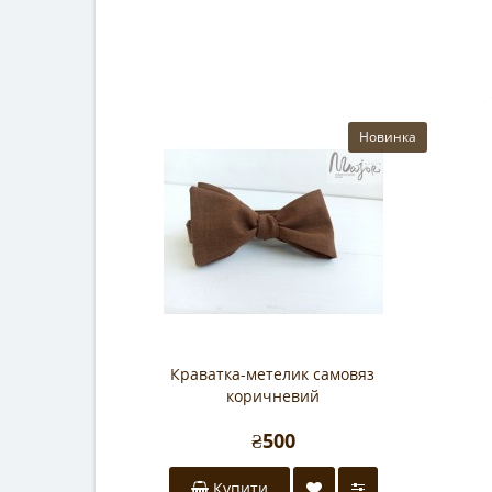
Новинка
Краватка-метелик самовяз
коричневий
₴500
Купити