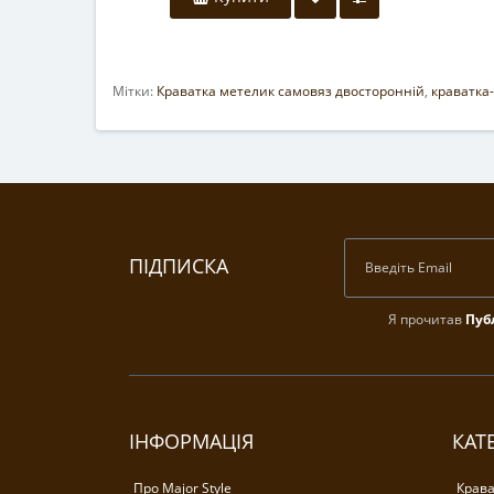
Мітки:
Краватка метелик самовяз двосторонній
,
краватка
ПІДПИСКА
Я прочитав
Пуб
ІНФОРМАЦІЯ
КАТЕ
Про Major Style
Крава