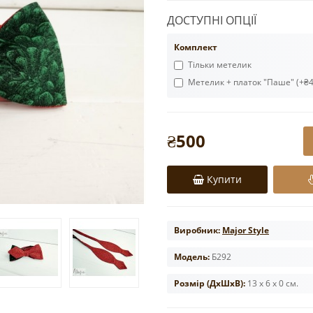
ДОСТУПНІ ОПЦІЇ
Комплект
Тільки метелик
Метелик + платок "Паше" (+₴4
₴500
Купити
Виробник:
Major Style
Модель:
Б292
Розмір (ДxШxВ):
13 x 6 x 0 см.