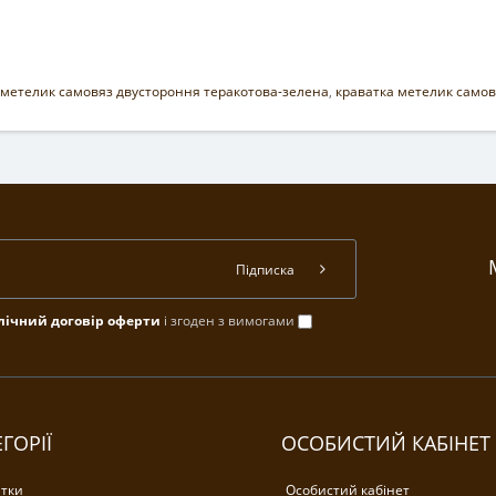
-метелик самовяз двустороння теракотова-зелена
,
краватка метелик самов
Підписка
лічний договір оферти
і згоден з вимогами
ГОРІЇ
ОСОБИСТИЙ КАБІНЕТ
тки
Особистий кабінет