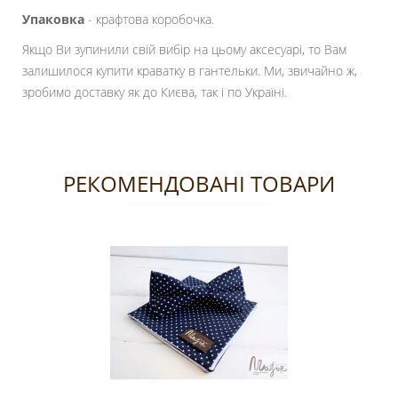
Упаковка
- крафтова коробочка.
Якщо Ви зупинили свій вибір на цьому аксесуарі, то Вам
залишилося купити краватку в гантельки. Ми, звичайно ж,
зробимо доставку як до Києва, так і по Україні.
РЕКОМЕНДОВАНІ ТОВАРИ