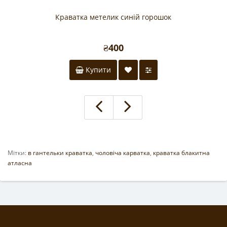
Краватка метелик синій горошок
₴400
Купити
Мітки:
в гантельки краватка
,
чоловіча карватка
,
краватка блакитна
атласна