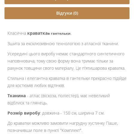
Відгуки (0)
Класична
краватка
.
в гантельки
Зшита за ексклюзивною технологією з атласної тканини.
Усередині цього виробу немає стандартного синтетичного
наповнювача, тому свою форму вона тримає тільки за
рахунок товщини свого матеріалу. Це п'ятишарова краватка.
Стильна і елегантна краватка в гантельки прекрасно підійде
для костюмів любих відтінків.
Тканина
- атлас (віскоза, поліестер), має невеликий
відблиск та глянець.
Розмір виробу
: довжина - 150 см, ширина 7 см.
До краватки можливо замовити нагрудну хустинку Паше,
позначивши поле в пункті "Комплект".