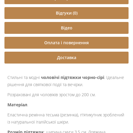
Відгуки (0)
Відео
Оплата і повернення
Доставка
Стильні та модні
чоловічі підтяжки чорно-сірі
. Ідеальне
рішення для святкової події та вечірки.
Розраховані для чоловіків зростом до 200 см.
Матеріал
.
Еластична ремінна тесьма (резинка), п'ятикутник зроблений
із натуральної італійської шкіри.
Розмір підтяжок
: ширина смуги 3,5 см, Довжина