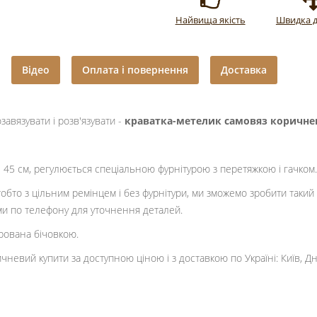
Найвища якість
Швидка д
Відео
Оплата і повернення
Доставка
завязувати і розв'язувати -
краватка-метелик самовяз коричн
- 45 см, регулюється спеціальною фурнітурою з перетяжкою і гачком.
 тобто з цільним ремінцем і без фурнітури, ми зможемо зробити таки
ами по телефону для уточнення деталей.
орована бічовкою.
чневий купити за доступною ціною і з доставкою по Україні: Київ, Дні