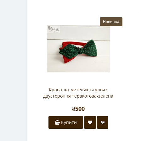
Новинка
Краватка-метелик самовяз
двустороння теракотова-зелена
₴500
Купити