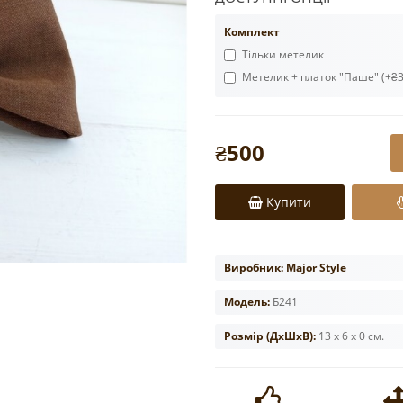
Комплект
Тільки метелик
Метелик + платок "Паше" (+₴3
₴500
Купити
Виробник:
Major Style
Модель:
Б241
Розмір (ДxШxВ):
13 x 6 x 0 см.