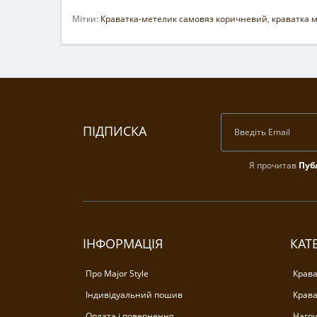
Мітки:
Краватка-метелик самовяз коричневий
,
краватка 
ПІДПИСКА
Я прочитав
Пуб
ІНФОРМАЦІЯ
КАТЕ
Про Major Style
Крава
Індивідуальний пошив
Крава
Оплата і повернення
Нагру