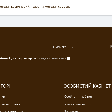
метелик коричневий
,
краватка метелик самовяз
Підписка
лічний договір оферти
і згоден з вимогами
ГОРІЇ
ОСОБИСТИЙ КАБІНЕТ
тки
Особистий кабінет
тки-метелики
Історія замовлень
дні хустинки паше
Закладки