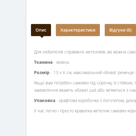
Опис
Характеристики
Відгуки (0)
Для любителів справжніх метеликів, які можна само
Тканина
- вовна.
Розмір
- 13 х 6 см, максимальний обхват ремінця 
Якщо вам потрібен самовяз під сорочку зі стійкою,
замовлення вкажіть обхват шиї або зв'яжіться з н
Упаковка
- крафтова коробочка з логотипом, дек
У нас легко і просто краватка-метелик самовяз кори