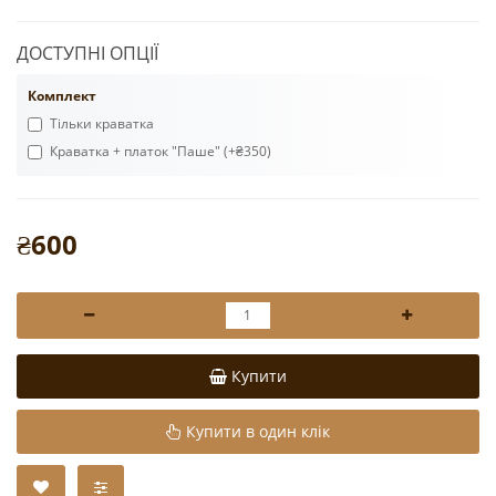
ДОСТУПНІ ОПЦІЇ
Комплект
Тільки краватка
Краватка + платок "Паше" (+₴350)
₴600
Купити
Купити в один клік