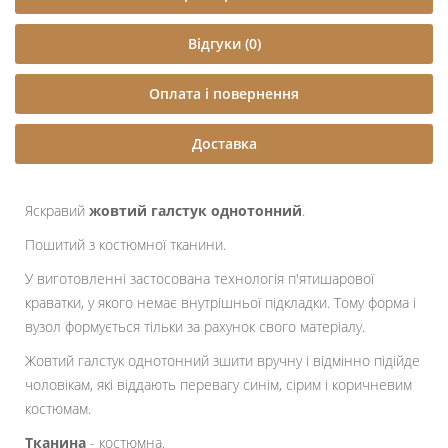
Відгуки (0)
Оплата і повернення
Доставка
Яскравий
жовтий галстук однотонний
.
Пошитий з костюмної тканини.
У виготовленні застосована технологія п'ятишарової
краватки, у якого немає внутрішньої підкладки. Тому форма і
вузол формується тільки за рахунок свого матеріалу.
Жовтий галстук однотонний зшити вручну і відмінно підійде
чоловікам, які віддають перевагу синім, сірим і коричневим
костюмам.
Тканина
- костюмна.