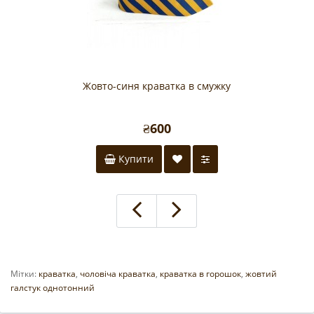
Жовто-синя краватка в смужку
₴600
Купити
Мітки:
краватка
,
чоловіча краватка
,
краватка в горошок
,
жовтий
галстук однотонний