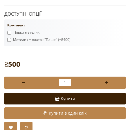
ДОСТУПНІ ОПЦІЇ
Комплект
Тільки метелик
Метелик + платок "Паше" (+₴400)
₴500
Купити
Купити в один клік