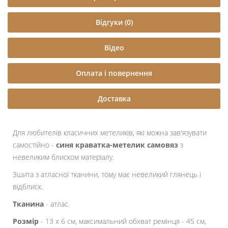
Відгуки (0)
Відео
Оплата і повернення
Доставка
Для любителів класичних метеликів, які можна зав'язувати
самостійно -
синя краватка-метелик самовяз
з
невеликим блиском матеріалу.
Зшита з атласної тканини, тому має невеликий глянець і
відблиск.
Тканина
- атлас.
Розмір
- 13 х 6 см, максимальний обхват ремінця - 45 см,