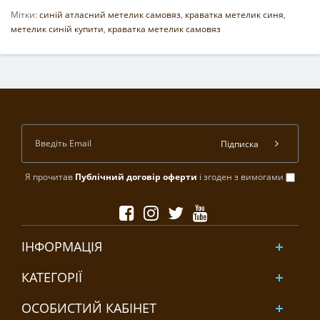
Мітки:
синій атласний метелик самовяз
,
краватка метелик синя
,
метелик синій купити
,
краватка метелик самовяз
Підписка
Я прочитав
Публічний договір оферти
і згоден з вимогами
ІНФОРМАЦІЯ
КАТЕГОРІЇ
ОСОБИСТИЙ КАБІНЕТ