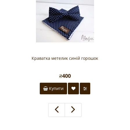
Краватка метелик синій горошок
₴400
Купити